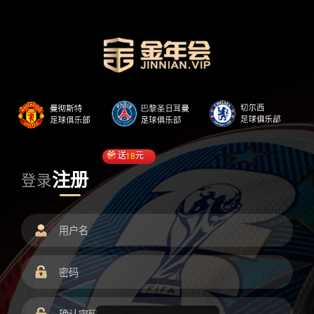
送
18
元
注册
登录