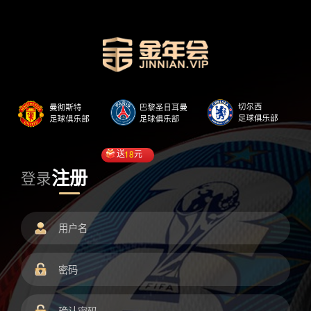
送
18
元
注册
登录