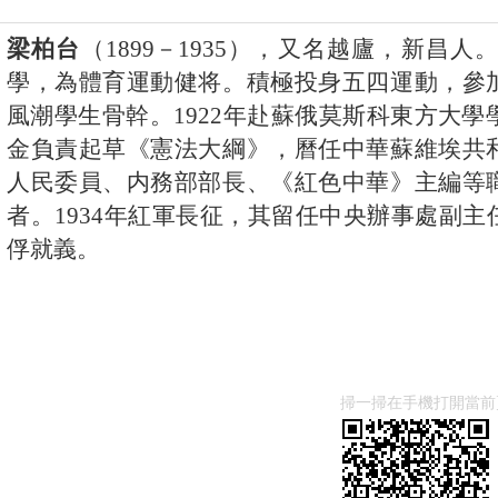
梁柏台
（1899－1935），又名越廬，新昌人
學，為體育運動健将。積極投身五四運動，參
風潮學生骨幹。1922年赴蘇俄莫斯科東方大學
金負責起草《憲法大綱》，曆任中華蘇維埃共
人民委員、内務部部長、《紅色中華》主編等
者。1934年紅軍長征，其留任中央辦事處副
俘就義。
掃一掃在手機打開當前