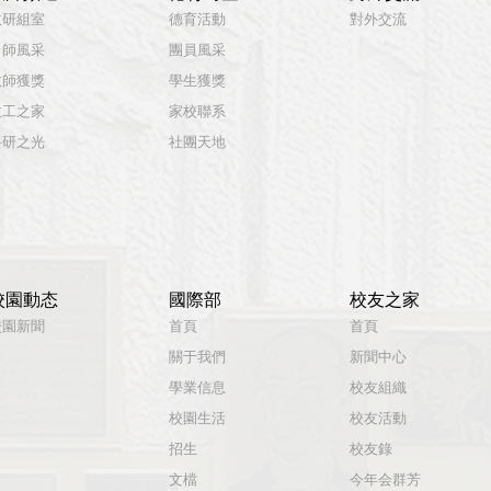
教研組室
德育活動
對外交流
名師風采
團員風采
教師獲獎
學生獲獎
教工之家
家校聯系
科研之光
社團天地
校園動态
國際部
校友之家
校園新聞
首頁
首頁
關于我們
新聞中心
學業信息
校友組織
校園生活
校友活動
招生
校友錄
文檔
今年会群芳