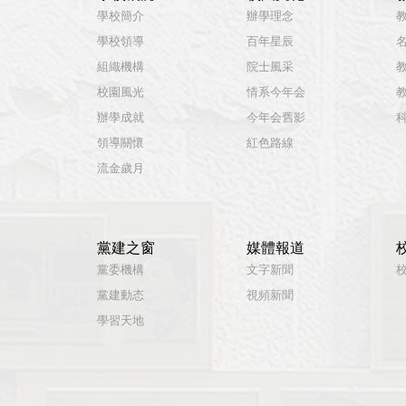
學校簡介
辦學理念
學校領導
百年星辰
組織機構
院士風采
校園風光
情系今年会
辦學成就
今年会舊影
領導關懷
紅色路線
流金歲月
黨建之窗
媒體報道
黨委機構
文字新聞
黨建動态
視頻新聞
學習天地