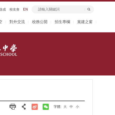
啟成
校友會
EN
空
對外交流
校務公開
招生專欄
黨建之窗
|
|
|
|
|
字體:
大
中
小