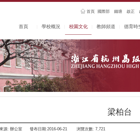
首頁
國際部
錢塘
啟正
首頁
學校概況
校園文化
教師頻道
德育時
|
|
|
|
梁柏台
來源:
辦公室
發布日期:
2016-06-21
浏覽次數:
7,721