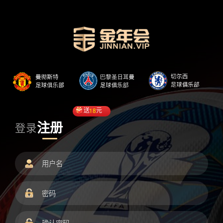
送
18
元
注册
登录