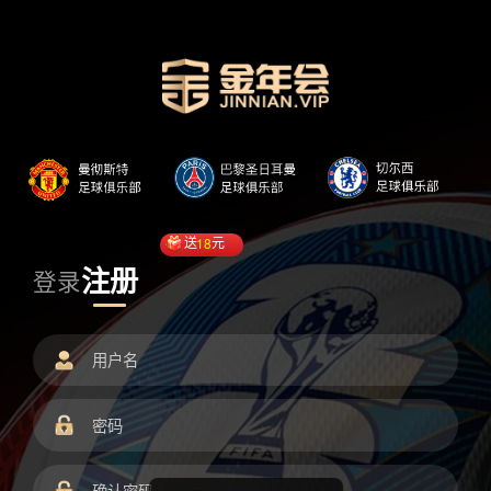
送
18
元
注册
登录